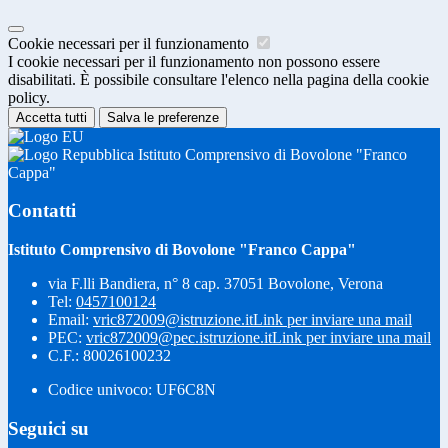
Cookie necessari per il funzionamento
I cookie necessari per il funzionamento non possono essere
disabilitati. È possibile consultare l'elenco nella pagina della cookie
policy.
Accetta tutti
Salva le preferenze
Istituto Comprensivo di Bovolone "Franco
Cappa"
Contatti
Istituto Comprensivo di Bovolone "Franco Cappa"
via F.lli Bandiera, n° 8 cap. 37051 Bovolone, Verona
Tel:
0457100124
Email:
vric872009@istruzione.it
Link per inviare una mail
PEC:
vric872009@pec.istruzione.it
Link per inviare una mail
C.F.: 80026100232
Codice univoco: UF6C8N
Seguici su