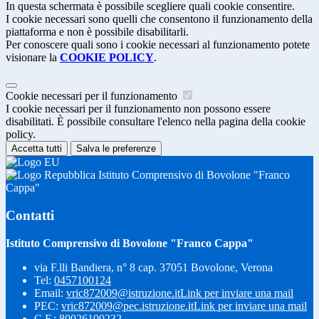
In questa schermata è possibile scegliere quali cookie consentire.
I cookie necessari sono quelli che consentono il funzionamento della
piattaforma e non è possibile disabilitarli.
Per conoscere quali sono i cookie necessari al funzionamento potete
visionare la
COOKIE POLICY
.
Cookie necessari per il funzionamento
I cookie necessari per il funzionamento non possono essere
disabilitati. È possibile consultare l'elenco nella pagina della cookie
policy.
Accetta tutti
Salva le preferenze
Istituto Comprensivo di Bovolone "Franco
Cappa"
Contatti
Istituto Comprensivo di Bovolone "Franco Cappa"
via F.lli Bandiera, n° 8 cap. 37051 Bovolone, Verona
Tel:
0457100124
Email:
vric872009@istruzione.it
Link per inviare una mail
PEC:
vric872009@pec.istruzione.it
Link per inviare una mail
C.F.: 80026100232