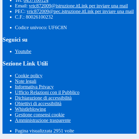
Tel:
0457100124
Email:
vric872009@istruzione.it
Link per inviare una mail
PEC:
vric872009@pec.istruzione.it
Link per inviare una mail
C.F.: 80026100232
Codice univoco: UF6C8N
Seguici su
Youtube
Sezione Link Utili
Cookie policy
Note legali
Informativa Privacy
Ufficio Relazioni con il Pubblico
Dichiarazione di accessibilità
Obiettivi di accessibilità
Whistleblowing
Gestione consensi cookie
Amministrazione trasparente
Pagina visualizzata
2951
volte