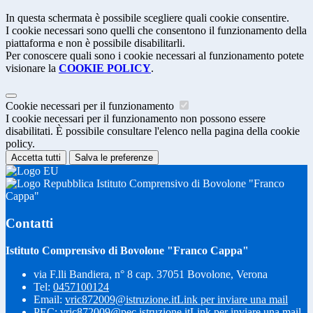
In questa schermata è possibile scegliere quali cookie consentire.
I cookie necessari sono quelli che consentono il funzionamento della
piattaforma e non è possibile disabilitarli.
Per conoscere quali sono i cookie necessari al funzionamento potete
visionare la
COOKIE POLICY
.
Cookie necessari per il funzionamento
I cookie necessari per il funzionamento non possono essere
disabilitati. È possibile consultare l'elenco nella pagina della cookie
policy.
Accetta tutti
Salva le preferenze
Istituto Comprensivo di Bovolone "Franco
Cappa"
Contatti
Istituto Comprensivo di Bovolone "Franco Cappa"
via F.lli Bandiera, n° 8 cap. 37051 Bovolone, Verona
Tel:
0457100124
Email:
vric872009@istruzione.it
Link per inviare una mail
PEC:
vric872009@pec.istruzione.it
Link per inviare una mail