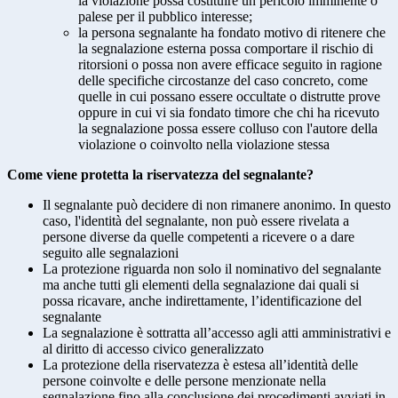
la violazione possa costituire un pericolo imminente o
palese per il pubblico interesse;
la persona segnalante ha fondato motivo di ritenere che
la segnalazione esterna possa comportare il rischio di
ritorsioni o possa non avere efficace seguito in ragione
delle specifiche circostanze del caso concreto, come
quelle in cui possano essere occultate o distrutte prove
oppure in cui vi sia fondato timore che chi ha ricevuto
la segnalazione possa essere colluso con l'autore della
violazione o coinvolto nella violazione stessa
Come viene protetta la riservatezza del segnalante?
Il segnalante può decidere di non rimanere anonimo. In questo
caso, l'identità del segnalante, non può essere rivelata a
persone diverse da quelle competenti a ricevere o a dare
seguito alle segnalazioni
La protezione riguarda non solo il nominativo del segnalante
ma anche tutti gli elementi della segnalazione dai quali si
possa ricavare, anche indirettamente, l’identificazione del
segnalante
La segnalazione è sottratta all’accesso agli atti amministrativi e
al diritto di accesso civico generalizzato
La protezione della riservatezza è estesa all’identità delle
persone coinvolte e delle persone menzionate nella
segnalazione fino alla conclusione dei procedimenti avviati in