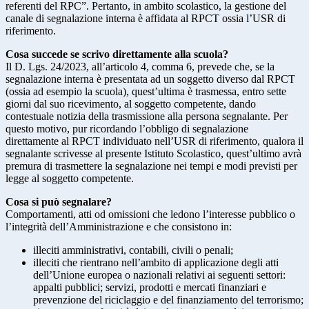
referenti del RPC”. Pertanto, in ambito scolastico, la gestione del
canale di segnalazione interna è affidata al RPCT ossia l’USR di
riferimento.
Cosa succede se scrivo direttamente alla scuola?
Il D. Lgs. 24/2023, all’articolo 4, comma 6, prevede che, se la
segnalazione interna è presentata ad un soggetto diverso dal RPCT
(ossia ad esempio la scuola), quest’ultima è trasmessa, entro sette
giorni dal suo ricevimento, al soggetto competente, dando
contestuale notizia della trasmissione alla persona segnalante. Per
questo motivo, pur ricordando l’obbligo di segnalazione
direttamente al RPCT individuato nell’USR di riferimento, qualora il
segnalante scrivesse al presente Istituto Scolastico, quest’ultimo avrà
premura di trasmettere la segnalazione nei tempi e modi previsti per
legge al soggetto competente.
Cosa si può segnalare?
Comportamenti, atti od omissioni che ledono l’interesse pubblico o
l’integrità dell’Amministrazione e che consistono in:
illeciti amministrativi, contabili, civili o penali;
illeciti che rientrano nell’ambito di applicazione degli atti
dell’Unione europea o nazionali relativi ai seguenti settori:
appalti pubblici; servizi, prodotti e mercati finanziari e
prevenzione del riciclaggio e del finanziamento del terrorismo;