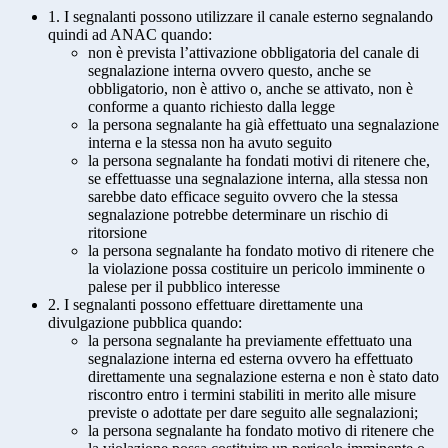
1. I segnalanti possono utilizzare il canale esterno segnalando
quindi ad ANAC quando:
non è prevista l’attivazione obbligatoria del canale di
segnalazione interna ovvero questo, anche se
obbligatorio, non è attivo o, anche se attivato, non è
conforme a quanto richiesto dalla legge
la persona segnalante ha già effettuato una segnalazione
interna e la stessa non ha avuto seguito
la persona segnalante ha fondati motivi di ritenere che,
se effettuasse una segnalazione interna, alla stessa non
sarebbe dato efficace seguito ovvero che la stessa
segnalazione potrebbe determinare un rischio di
ritorsione
la persona segnalante ha fondato motivo di ritenere che
la violazione possa costituire un pericolo imminente o
palese per il pubblico interesse
2. I segnalanti possono effettuare direttamente una
divulgazione pubblica quando:
la persona segnalante ha previamente effettuato una
segnalazione interna ed esterna ovvero ha effettuato
direttamente una segnalazione esterna e non è stato dato
riscontro entro i termini stabiliti in merito alle misure
previste o adottate per dare seguito alle segnalazioni;
la persona segnalante ha fondato motivo di ritenere che