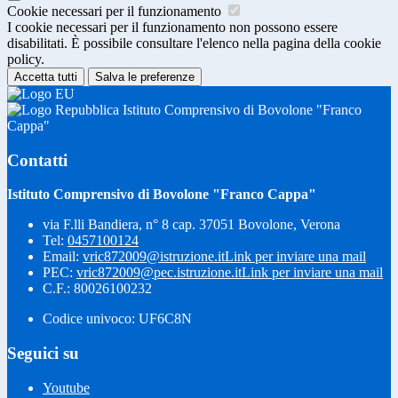
Cookie necessari per il funzionamento
I cookie necessari per il funzionamento non possono essere
disabilitati. È possibile consultare l'elenco nella pagina della cookie
policy.
Accetta tutti
Salva le preferenze
Istituto Comprensivo di Bovolone "Franco
Cappa"
Contatti
Istituto Comprensivo di Bovolone "Franco Cappa"
via F.lli Bandiera, n° 8 cap. 37051 Bovolone, Verona
Tel:
0457100124
Email:
vric872009@istruzione.it
Link per inviare una mail
PEC:
vric872009@pec.istruzione.it
Link per inviare una mail
C.F.: 80026100232
Codice univoco: UF6C8N
Seguici su
Youtube