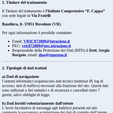
1. Titolare del trattamento
Il Titolare del trattamento è
l’Istituto Comprensivo “F. Cappa”
con sede legale in
Via Fratelli
Bandiera, 8- 37051 Bovolone (VR)
.
Per ogni informazione è possibile contattare:
Email:
VRIC872009@istruzione.it
PEC:
vric872009@pec.istruzione.it
Responsabile della Protezione dei Dati (RPD) il
Dott. Sergio
Borgato
, email:
dpo@enneuno.it
2. Tipologie di dati trattati
a) Dati di navigazione
I sistemi informatici acquisiscono dati tecnici (indirizzi IP, log di
accesso, dati di traffico) necessari alla fruizione del sito. Questi dati
sono utilizzati a fini statistici e di sicurezza e cancellati entro 7
giorni, salvo obblighi di legge.
b) Dati forniti volontariamente dall’utente
L’invio facoltativo di messaggi agli indirizzi presenti sul sito
comporta la successiva acquisizione dei dati di contatto dell’utente