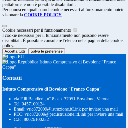
piattaforma e non è possibile disabilitarli.
Per conoscere quali sono i cookie necessari al funzionamento potete
visionare la
COOKIE POLICY
.
Cookie necessari per il funzionamento
I cookie necessari per il funzionamento non possono essere
disabilitati. È possibile consultare l'elenco nella pagina della cookie
policy.
Accetta tutti
Salva le preferenze
Istituto Comprensivo di Bovolone "Franco
Cappa"
Contatti
Istituto Comprensivo di Bovolone "Franco Cappa"
via F.lli Bandiera, n° 8 cap. 37051 Bovolone, Verona
Tel:
0457100124
Email:
vric872009@istruzione.it
Link per inviare una mail
PEC:
vric872009@pec.istruzione.it
Link per inviare una mail
C.F.: 80026100232