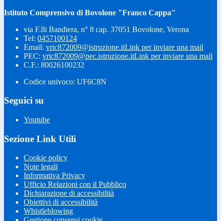
Istituto Comprensivo di Bovolone "Franco Cappa"
via F.lli Bandiera, n° 8 cap. 37051 Bovolone, Verona
Tel:
0457100124
Email:
vric872009@istruzione.it
Link per inviare una mail
PEC:
vric872009@pec.istruzione.it
Link per inviare una mail
C.F.: 80026100232
Codice univoco: UF6C8N
Seguici su
Youtube
Sezione Link Utili
Cookie policy
Note legali
Informativa Privacy
Ufficio Relazioni con il Pubblico
Dichiarazione di accessibilità
Obiettivi di accessibilità
Whistleblowing
Gestione consensi cookie