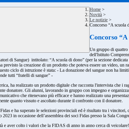
Home
>
Novità
>
Le notizie
>
Concorso “A scuola 
Concorso “A 
Un gruppo di quattro 
dell'Istituto Compren
tori di Sangue) intitolato:
“A scuola di dono”
(per la sezione dedicata 
 previsto la creazione di un prodotto che poteva essere un video, un r
to ciclo di istruzione è stata: - La donazione del sangue non ha limiti de
nde tutti “fratelli di sangue” -
ca, ha realizzato un prodotto digitale che racconta l'intervista che i r
ante donatore. Gli alunni, lavorando in gruppo con impegno e organizza
omunicativo che ritenevano più efficace e hanno realizzato una presentazi
elmente quanto vissuto e ascoltato durante il confronto con il donatore.
das e ha superato le selezioni provinciali ed è risultato tra i vincitori, 
maggio 2023 in occasione dell’assemblea dei soci Fidas presso la Sala 
à e aver colto i valori che la FIDAS di anno in anno cerca di veicolare!