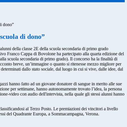
di dono”
scuola di dono”
alunni della classe 2E della scuola secondaria di primo grado
sivo Franco Cappa di Bovolone ha partecipato alla quarta edizione del
alla scuola secondaria di primo grado). Il concorso ha la finalità di
acconto breve, un’immagine o quanto si ritenesse mezzo migliore per
terminati dallo stato sociale, dal luogo in cui si vive, dalle idee, dal
agazzi hanno fatto ad un giovane donatore di sangue in merito alle sue
zione per settimane, hanno autonomamente trovato l’idea, la persona
one-video con audio dell'intervista, nella quale gli stessi alunni hanno
classificandosi al Terzo Posto. Le premiazioni dei vincitori a livello
Congressi del Quadrante Europa, a Sommacampagna, Verona.