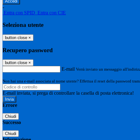
-
Entra con SPID
Entra con CIE
Seleziona utente
button close
×
Recupero password
button close
×
E-mail
Verrà inviato un messaggio all'indirizz
Non hai una e-mail associata al nome utente? Effettua il reset della password tram
E-mail inviata, si prega di controllare la casella di posta elettronica!
Errore
Chiudi
Successo
Chiudi
Informazione