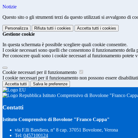
Notizie
Questo sito o gli strumenti terzi da questo utilizzati si avvalgono di coo
Personalizza
Rifiuta tutti
i cookies
Accetta tutti
i cookies
Gestione cookie
In questa schermata è possibile scegliere quali cookie consentire.
I cookie necessari sono quelli che consentono il funzionamento della pi
Per conoscere quali sono i cookie necessari al funzionamento potete v
Cookie necessari per il funzionamento
I cookie necessari per il funzionamento non possono essere disabilitati.
Accetta tutti
Salva le preferenze
Istituto Comprensivo di Bovolone "Franco Capp
Contatti
Istituto Comprensivo di Bovolone "Franco Cappa"
via F.lli Bandiera, n° 8 cap. 37051 Bovolone, Verona
Tel:
0457100124