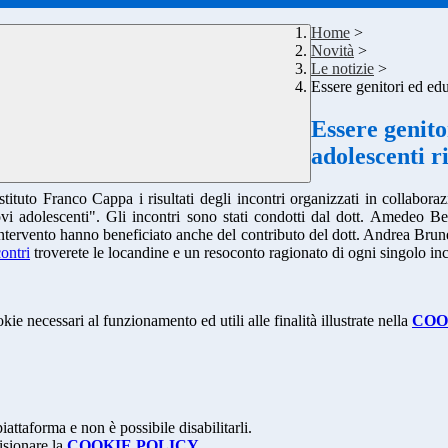
Home
>
Novità
>
Le notizie
>
Essere genitori ed edu
Essere genito
adolescenti ri
Istituto Franco Cappa i risultati degli incontri organizzati in colla
 adolescenti". Gli incontri sono stati condotti dal dott. Amedeo Bezze
ntervento hanno beneficiato anche del contributo del dott. Andrea Brunel
ontri
troverete le locandine e un resoconto ragionato di ogni singolo in
kie necessari al funzionamento ed utili alle finalità illustrate nella
COO
attaforma e non è possibile disabilitarli.
isionare la
COOKIE POLICY
.