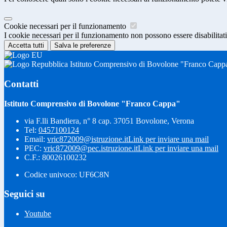
Cookie necessari per il funzionamento
I cookie necessari per il funzionamento non possono essere disabilitati.
Accetta tutti
Salva le preferenze
Istituto Comprensivo di Bovolone "Franco Capp
Contatti
Istituto Comprensivo di Bovolone "Franco Cappa"
via F.lli Bandiera, n° 8 cap. 37051 Bovolone, Verona
Tel:
0457100124
Email:
vric872009@istruzione.it
Link per inviare una mail
PEC:
vric872009@pec.istruzione.it
Link per inviare una mail
C.F.: 80026100232
Codice univoco: UF6C8N
Seguici su
Youtube