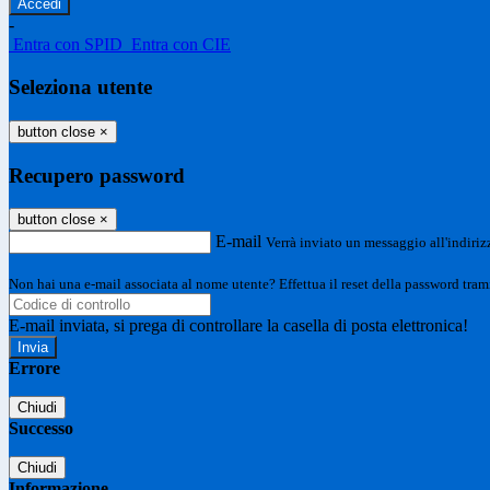
-
Entra con SPID
Entra con CIE
Seleziona utente
button close
×
Recupero password
button close
×
E-mail
Verrà inviato un messaggio all'indirizz
Non hai una e-mail associata al nome utente? Effettua il reset della password tram
E-mail inviata, si prega di controllare la casella di posta elettronica!
Errore
Chiudi
Successo
Chiudi
Informazione