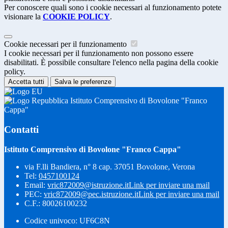
Per conoscere quali sono i cookie necessari al funzionamento potete
visionare la
COOKIE POLICY
.
Cookie necessari per il funzionamento
I cookie necessari per il funzionamento non possono essere
disabilitati. È possibile consultare l'elenco nella pagina della cookie
policy.
Accetta tutti
Salva le preferenze
Istituto Comprensivo di Bovolone "Franco
Cappa"
Contatti
Istituto Comprensivo di Bovolone "Franco Cappa"
via F.lli Bandiera, n° 8 cap. 37051 Bovolone, Verona
Tel:
0457100124
Email:
vric872009@istruzione.it
Link per inviare una mail
PEC:
vric872009@pec.istruzione.it
Link per inviare una mail
C.F.: 80026100232
Codice univoco: UF6C8N