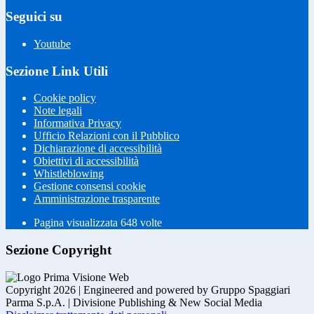
Seguici su
Youtube
Sezione Link Utili
Cookie policy
Note legali
Informativa Privacy
Ufficio Relazioni con il Pubblico
Dichiarazione di accessibilità
Obiettivi di accessibilità
Whistleblowing
Gestione consensi cookie
Amministrazione trasparente
Pagina visualizzata
648
volte
Sezione Copyright
Copyright 2026 | Engineered and powered by Gruppo Spaggiari
Parma S.p.A. | Divisione Publishing & New Social Media