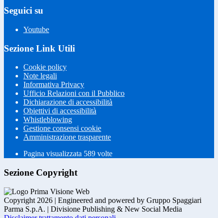
Seguici su
Youtube
Sezione Link Utili
Cookie policy
Note legali
Informativa Privacy
Ufficio Relazioni con il Pubblico
Dichiarazione di accessibilità
Obiettivi di accessibilità
Whistleblowing
Gestione consensi cookie
Amministrazione trasparente
Pagina visualizzata
589
volte
Sezione Copyright
Copyright 2026 | Engineered and powered by Gruppo Spaggiari
Parma S.p.A. | Divisione Publishing & New Social Media
Disclaimer trattamento dati personali