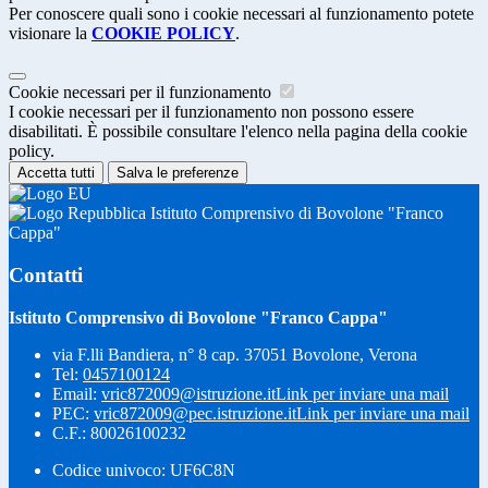
Per conoscere quali sono i cookie necessari al funzionamento potete
visionare la
COOKIE POLICY
.
Cookie necessari per il funzionamento
I cookie necessari per il funzionamento non possono essere
disabilitati. È possibile consultare l'elenco nella pagina della cookie
policy.
Accetta tutti
Salva le preferenze
Istituto Comprensivo di Bovolone "Franco
Cappa"
Contatti
Istituto Comprensivo di Bovolone "Franco Cappa"
via F.lli Bandiera, n° 8 cap. 37051 Bovolone, Verona
Tel:
0457100124
Email:
vric872009@istruzione.it
Link per inviare una mail
PEC:
vric872009@pec.istruzione.it
Link per inviare una mail
C.F.: 80026100232
Codice univoco: UF6C8N