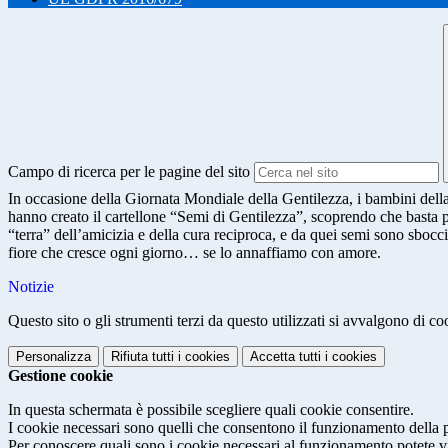
Campo di ricerca per le pagine del sito
In occasione della Giornata Mondiale della Gentilezza, i bambini della
hanno creato il cartellone “Semi di Gentilezza”, scoprendo che basta po
“terra” dell’amicizia e della cura reciproca, e da quei semi sono sbocci
fiore che cresce ogni giorno… se lo annaffiamo con amore.
Notizie
Questo sito o gli strumenti terzi da questo utilizzati si avvalgono di coo
Personalizza
Rifiuta tutti
i cookies
Accetta tutti
i cookies
Gestione cookie
In questa schermata è possibile scegliere quali cookie consentire.
I cookie necessari sono quelli che consentono il funzionamento della pi
Per conoscere quali sono i cookie necessari al funzionamento potete v