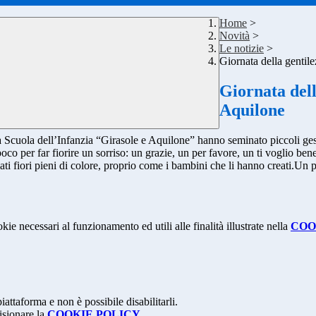
Home
>
Novità
>
Le notizie
>
Giornata della gentil
Giornata dell
Aquilone
 Scuola dell’Infanzia “Girasole e Aquilone” hanno seminato piccoli gest
co per far fiorire un sorriso: un grazie, un per favore, un ti voglio ben
ati fiori pieni di colore, proprio come i bambini che li hanno creati.
Un p
kie necessari al funzionamento ed utili alle finalità illustrate nella
COO
attaforma e non è possibile disabilitarli.
isionare la
COOKIE POLICY
.