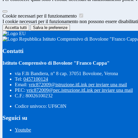
Cookie necessari per il funzionamento
I cookie necessari per il funzionamento non possono essere disabilitati.
Accetta tutti
Salva le preferenze
Istituto Comprensivo di Bovolone "Franco Capp
Contatti
Istituto Comprensivo di Bovolone "Franco Cappa"
via F.lli Bandiera, n° 8 cap. 37051 Bovolone, Verona
Tel:
0457100124
Email:
vric872009@istruzione.it
Link per inviare una mail
PEC:
vric872009@pec.istruzione.it
Link per inviare una mail
C.F.: 80026100232
Codice univoco: UF6C8N
Seguici su
Youtube