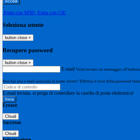
-
Entra con SPID
Entra con CIE
Seleziona utente
button close
×
Recupero password
button close
×
E-mail
Verrà inviato un messaggio all'indirizz
Non hai una e-mail associata al nome utente? Effettua il reset della password tram
E-mail inviata, si prega di controllare la casella di posta elettronica!
Errore
Chiudi
Successo
Chiudi
Informazione