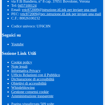
via F.lli Bandiera, n° 8 cap. 37051 Bovolone, Verona
Tel:
0457100124
Email:
vric872009@istruzione.it
Link per inviare una mail
PEC:
vric872009@pec.istruzione.it
Link per inviare una mail
C.F.: 80026100232
Codice univoco: UF6C8N
Seguici su
Youtube
Sezione Link Utili
Cookie policy
Note legali
Informativa Privacy
Ufficio Relazioni con il Pubblico
Dichiarazione di accessibilità
Obiettivi di accessibilità
Whistleblowing
Gestione consensi cookie
Amministrazione trasparente
Pagina visualizzata
509
volte