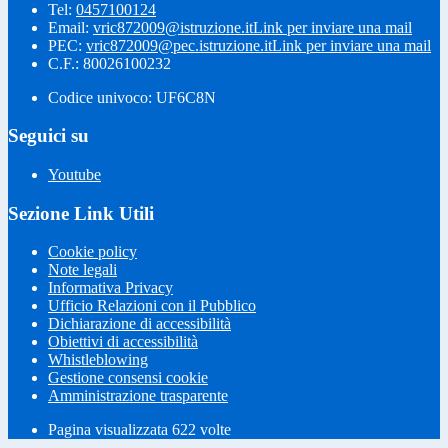
Tel:
0457100124
Email:
vric872009@istruzione.it
Link per inviare una mail
PEC:
vric872009@pec.istruzione.it
Link per inviare una mail
C.F.: 80026100232
Codice univoco: UF6C8N
Seguici su
Youtube
Sezione Link Utili
Cookie policy
Note legali
Informativa Privacy
Ufficio Relazioni con il Pubblico
Dichiarazione di accessibilità
Obiettivi di accessibilità
Whistleblowing
Gestione consensi cookie
Amministrazione trasparente
Pagina visualizzata
622
volte