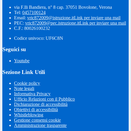
via F.lli Bandiera, n° 8 cap. 37051 Bovolone, Verona
Tel:
0457100124
Email:
vric872009@istruzione.it
Link per inviare una mail
PEC:
vric872009@pec.istruzione.it
Link per inviare una mail
C.F.: 80026100232
Codice univoco: UF6C8N
Seguici su
Youtube
Sezione Link Utili
Cookie policy
Note legali
Informativa Privacy
Ufficio Relazioni con il Pubblico
Dichiarazione di accessibilità
Obiettivi di accessibilità
Whistleblowing
Gestione consensi cookie
Amministrazione trasparente