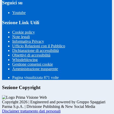
Seguici su
Youtube
Sezione Link Utili
Cookie policy
Note legali
Informativa Privacy
Ufficio Relazioni con il Pubblico
Dichiarazione di accessibilità
Obiettivi di accessibilità
Whistleblowing
Gestione consensi cookie
Amministrazione trasparente
Pagina visualizzata
871
volte
Sezione Copyright
Copyright 2026 | Engineered and powered by Gruppo Spaggiari
Parma S.p.A. | Divisione Publishing & New Social Media
Disclaimer trattamento dati personali