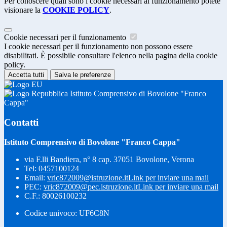
Per conoscere quali sono i cookie necessari al funzionamento potete
visionare la
COOKIE POLICY
.
Cookie necessari per il funzionamento
I cookie necessari per il funzionamento non possono essere
disabilitati. È possibile consultare l'elenco nella pagina della cookie
policy.
Accetta tutti
Salva le preferenze
Istituto Comprensivo di Bovolone "Franco
Cappa"
Contatti
Istituto Comprensivo di Bovolone "Franco Cappa"
via F.lli Bandiera, n° 8 cap. 37051 Bovolone, Verona
Tel:
0457100124
Email:
vric872009@istruzione.it
Link per inviare una mail
PEC:
vric872009@pec.istruzione.it
Link per inviare una mail
C.F.: 80026100232
Codice univoco: UF6C8N