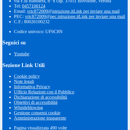
via F.lli Bandiera, n° 8 cap. 37051 Bovolone, Verona
Tel:
0457100124
Email:
vric872009@istruzione.it
Link per inviare una mail
PEC:
vric872009@pec.istruzione.it
Link per inviare una mail
C.F.: 80026100232
Codice univoco: UF6C8N
Seguici su
Youtube
Sezione Link Utili
Cookie policy
Note legali
Informativa Privacy
Ufficio Relazioni con il Pubblico
Dichiarazione di accessibilità
Obiettivi di accessibilità
Whistleblowing
Gestione consensi cookie
Amministrazione trasparente
Pagina visualizzata
490
volte