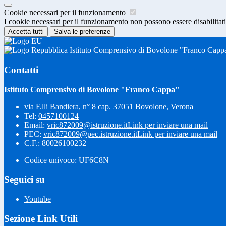
Cookie necessari per il funzionamento
I cookie necessari per il funzionamento non possono essere disabilitati.
Accetta tutti
Salva le preferenze
Istituto Comprensivo di Bovolone "Franco Capp
Contatti
Istituto Comprensivo di Bovolone "Franco Cappa"
via F.lli Bandiera, n° 8 cap. 37051 Bovolone, Verona
Tel:
0457100124
Email:
vric872009@istruzione.it
Link per inviare una mail
PEC:
vric872009@pec.istruzione.it
Link per inviare una mail
C.F.: 80026100232
Codice univoco: UF6C8N
Seguici su
Youtube
Sezione Link Utili