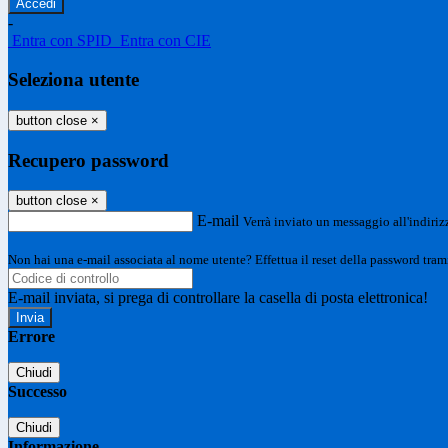
-
Entra con SPID
Entra con CIE
Seleziona utente
button close
×
Recupero password
button close
×
E-mail
Verrà inviato un messaggio all'indirizz
Non hai una e-mail associata al nome utente? Effettua il reset della password tram
E-mail inviata, si prega di controllare la casella di posta elettronica!
Errore
Chiudi
Successo
Chiudi
Informazione