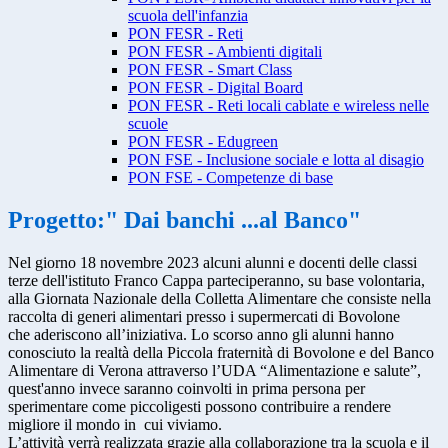
scuola dell'infanzia
PON FESR - Reti
PON FESR - Ambienti digitali
PON FESR - Smart Class
PON FESR - Digital Board
PON FESR - Reti locali cablate e wireless nelle
scuole
PON FESR - Edugreen
PON FSE - Inclusione sociale e lotta al disagio
PON FSE - Competenze di base
Progetto:" Dai banchi ...al Banco"
Nel giorno 18 novembre 2023 alcuni alunni e docenti delle classi
terze dell'istituto Franco Cappa parteciperanno, su base volontaria,
alla Giornata Nazionale della Colletta Alimentare che consiste nella
raccolta di generi alimentari presso i supermercati di Bovolone
che aderiscono all’iniziativa. Lo scorso anno gli alunni hanno
conosciuto la realtà della Piccola fraternità di Bovolone e del Banco
Alimentare di Verona attraverso l’UDA “Alimentazione e salute”,
quest'anno invece saranno coinvolti in prima persona per
sperimentare come piccoligesti possono contribuire a rendere
migliore il mondo in cui viviamo.
L’attività verrà realizzata grazie alla collaborazione tra la scuola e il