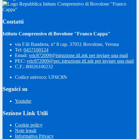
Istituto Comprensivo di Bovolone "Franco
Cappa"
Contatti
Istituto Comprensivo di Bovolone "Franco Cappa"
via F.lli Bandiera, n° 8 cap. 37051 Bovolone, Verona
Tel:
0457100124
Email:
vric872009@istruzione.it
Link per inviare una mail
PEC:
vric872009@pec.istruzione.it
Link per inviare una mail
C.F.: 80026100232
Codice univoco: UF6C8N
Seguici su
Youtube
Sezione Link Utili
Cookie policy
Note legali
Informativa Privacy