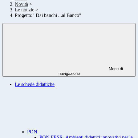
Novità
>
Le notizie
>
Progetto:" Dai banchi ...al Banco"
Menu di
navigazione
Le schede didattiche
PON
PON FESR- Ambienti didattici innovativi per la