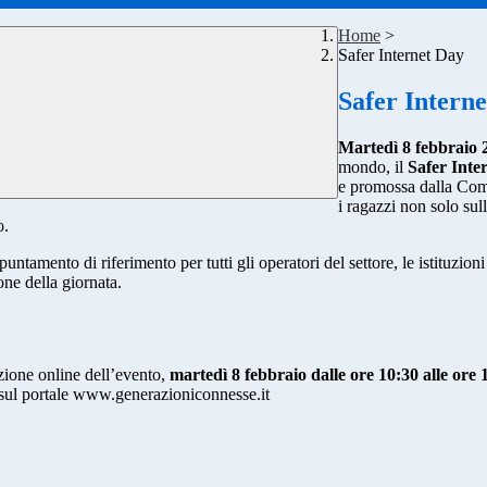
Home
>
Safer Internet Day
Safer Intern
Martedì 8 febbraio 
mondo, il
Safer Inte
e promossa dalla Comm
i ragazzi non solo sul
o.
untamento di riferimento per tutti gli operatori del settore, le istituzioni
ne della giornata.
izione online dell’evento,
martedì 8 febbraio dalle ore 10:30 alle ore 
 e sul portale www.generazioniconnesse.it