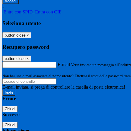
-
Entra con SPID
Entra con CIE
Seleziona utente
button close
×
Recupero password
button close
×
E-mail
Verrà inviato un messaggio all'indirizz
Non hai una e-mail associata al nome utente? Effettua il reset della password tram
E-mail inviata, si prega di controllare la casella di posta elettronica!
Errore
Chiudi
Successo
Chiudi
Informazione