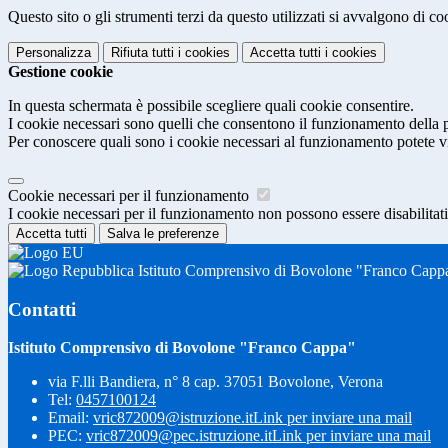
Questo sito o gli strumenti terzi da questo utilizzati si avvalgono di coo
Personalizza
Rifiuta tutti
i cookies
Accetta tutti
i cookies
Gestione cookie
In questa schermata è possibile scegliere quali cookie consentire.
I cookie necessari sono quelli che consentono il funzionamento della pi
Per conoscere quali sono i cookie necessari al funzionamento potete v
Cookie necessari per il funzionamento
I cookie necessari per il funzionamento non possono essere disabilitati.
Accetta tutti
Salva le preferenze
Istituto Comprensivo di Bovolone "Franco Capp
Contatti
Istituto Comprensivo di Bovolone "Franco Cappa"
via F.lli Bandiera, n° 8 cap. 37051 Bovolone, Verona
Tel:
0457100124
Email:
vric872009@istruzione.it
Link per inviare una mail
PEC:
vric872009@pec.istruzione.it
Link per inviare una mail