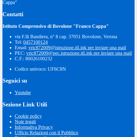
Cappa"
Contatti
Istituto Comprensivo di Bovolone "Franco Cappa"
via F.lli Bandiera, n° 8 cap. 37051 Bovolone, Verona
Tel:
0457100124
Email:
vric872009@istruzione.it
Link per inviare una mail
PEC:
vric872009@pec.istruzione.it
Link per inviare una mail
C.F.: 80026100232
Codice univoco: UF6C8N
Seguici su
Youtube
Sezione Link Utili
Cookie policy
Note legali
Informativa Privacy
Ufficio Relazioni con il Pubblico