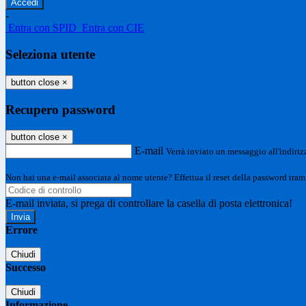
-
Entra con SPID
Entra con CIE
Seleziona utente
button close
×
Recupero password
button close
×
E-mail
Verrà inviato un messaggio all'indirizz
Non hai una e-mail associata al nome utente? Effettua il reset della password tram
E-mail inviata, si prega di controllare la casella di posta elettronica!
Errore
Chiudi
Successo
Chiudi
Informazione