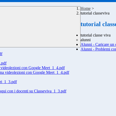
Home
>
tutorial classeviva
tutorial clas
tutorial classe viva
alunni
Alunni - Caricare un
Alunni - Problemi c
df
.pdf
a videolezioni con Google Meet_1_4.pdf
una videolezioni con Google Meet_1_4.pdf
ori_1_3.pdf
oqui con i docenti su Classeviva_1_3.pdf