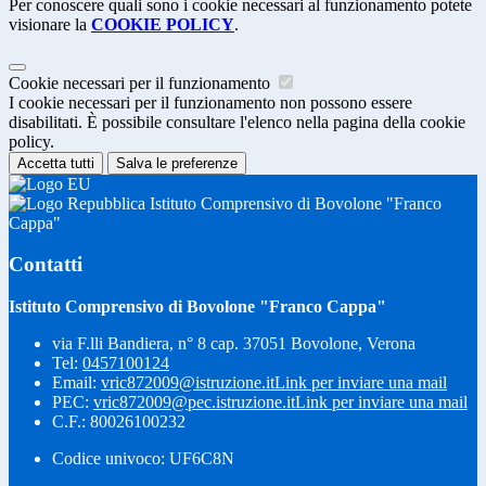
Per conoscere quali sono i cookie necessari al funzionamento potete
visionare la
COOKIE POLICY
.
Cookie necessari per il funzionamento
I cookie necessari per il funzionamento non possono essere
disabilitati. È possibile consultare l'elenco nella pagina della cookie
policy.
Accetta tutti
Salva le preferenze
Istituto Comprensivo di Bovolone "Franco
Cappa"
Contatti
Istituto Comprensivo di Bovolone "Franco Cappa"
via F.lli Bandiera, n° 8 cap. 37051 Bovolone, Verona
Tel:
0457100124
Email:
vric872009@istruzione.it
Link per inviare una mail
PEC:
vric872009@pec.istruzione.it
Link per inviare una mail
C.F.: 80026100232
Codice univoco: UF6C8N