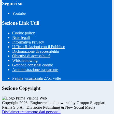
Seguici su
Youtube
Sezione Link Utili
Cookie policy
Note legali
Informativa Privacy
Ufficio Relazioni con il Pubblico
Dichiarazione di accessibilità
Obiettivi di accessibilità
Whistleblowing
Gestione consensi cookie
Amministrazione trasparente
Pagina visualizzata
2751
volte
Sezione Copyright
Copyright 2026 | Engineered and powered by Gruppo Spaggiari
Parma S.p.A. | Divisione Publishing & New Social Media
Disclaimer trattamento dati personali