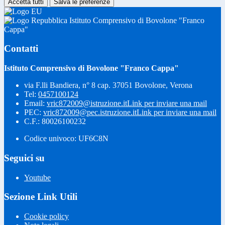
Accetta tutti
Salva le preferenze
Istituto Comprensivo di Bovolone "Franco
Cappa"
Contatti
Istituto Comprensivo di Bovolone "Franco Cappa"
via F.lli Bandiera, n° 8 cap. 37051 Bovolone, Verona
Tel:
0457100124
Email:
vric872009@istruzione.it
Link per inviare una mail
PEC:
vric872009@pec.istruzione.it
Link per inviare una mail
C.F.: 80026100232
Codice univoco: UF6C8N
Seguici su
Youtube
Sezione Link Utili
Cookie policy