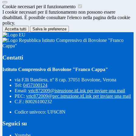
Cookie necessari per il funzionamento
I cookie necessari per il funzionamento non possono essere
disabilitati. È possibile consultare l'elenco nella pagina della cookie
policy.
Accetta tutti
Salva le preferenze
Istituto Comprensivo di Bovolone "Franco
Cappa"
Contatti
Istituto Comprensivo di Bovolone "Franco Cappa"
via F.lli Bandiera, n° 8 cap. 37051 Bovolone, Verona
Tel:
0457100124
Email:
vric872009@istruzione.it
Link per inviare una mail
PEC:
vric872009@pec.istruzione.it
Link per inviare una mail
C.F.: 80026100232
Codice univoco: UF6C8N
Seguici su
Youtube