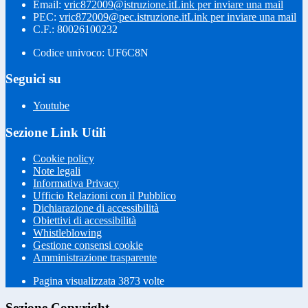
Email:
vric872009@istruzione.it
Link per inviare una mail
PEC:
vric872009@pec.istruzione.it
Link per inviare una mail
C.F.: 80026100232
Codice univoco: UF6C8N
Seguici su
Youtube
Sezione Link Utili
Cookie policy
Note legali
Informativa Privacy
Ufficio Relazioni con il Pubblico
Dichiarazione di accessibilità
Obiettivi di accessibilità
Whistleblowing
Gestione consensi cookie
Amministrazione trasparente
Pagina visualizzata
3873
volte
Sezione Copyright