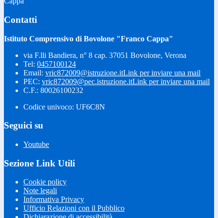
Cappa"
Contatti
Istituto Comprensivo di Bovolone "Franco Cappa"
via F.lli Bandiera, n° 8 cap. 37051 Bovolone, Verona
Tel:
0457100124
Email:
vric872009@istruzione.it
Link per inviare una mail
PEC:
vric872009@pec.istruzione.it
Link per inviare una mail
C.F.: 80026100232
Codice univoco: UF6C8N
Seguici su
Youtube
Sezione Link Utili
Cookie policy
Note legali
Informativa Privacy
Ufficio Relazioni con il Pubblico
Dichiarazione di accessibilità