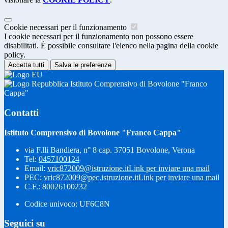
Cookie necessari per il funzionamento
I cookie necessari per il funzionamento non possono essere
disabilitati. È possibile consultare l'elenco nella pagina della cookie
policy.
Accetta tutti
Salva le preferenze
Istituto Comprensivo di Bovolone "Franco
Cappa"
Contatti
Istituto Comprensivo di Bovolone "Franco Cappa"
via F.lli Bandiera, n° 8 cap. 37051 Bovolone, Verona
Tel:
0457100124
Email:
vric872009@istruzione.it
Link per inviare una mail
PEC:
vric872009@pec.istruzione.it
Link per inviare una mail
C.F.: 80026100232
Codice univoco: UF6C8N
Seguici su