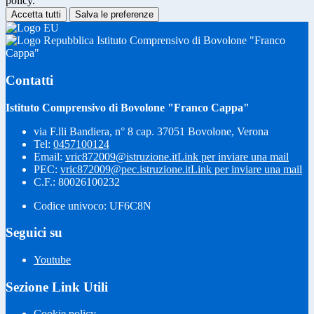
policy.
Accetta tutti
Salva le preferenze
Istituto Comprensivo di Bovolone "Franco
Cappa"
Contatti
Istituto Comprensivo di Bovolone "Franco Cappa"
via F.lli Bandiera, n° 8 cap. 37051 Bovolone, Verona
Tel:
0457100124
Email:
vric872009@istruzione.it
Link per inviare una mail
PEC:
vric872009@pec.istruzione.it
Link per inviare una mail
C.F.: 80026100232
Codice univoco: UF6C8N
Seguici su
Youtube
Sezione Link Utili
Cookie policy