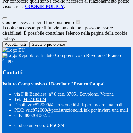
Per conoscere quali sono i cookie necessari al funzionamento potete
visionare la
COOKIE POLICY
.
Cookie necessari per il funzionamento
I cookie necessari per il funzionamento non possono essere
disabilitati. È possibile consultare l'elenco nella pagina della cookie
policy.
Accetta tutti
Salva le preferenze
Istituto Comprensivo di Bovolone "Franco
Cappa"
Contatti
Istituto Comprensivo di Bovolone "Franco Cappa"
via F.lli Bandiera, n° 8 cap. 37051 Bovolone, Verona
Tel:
0457100124
Email:
vric872009@istruzione.it
Link per inviare una mail
PEC:
vric872009@pec.istruzione.it
Link per inviare una mail
C.F.: 80026100232
Codice univoco: UF6C8N