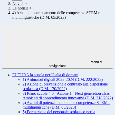
Novità
>
Le notizie
>
4) Azioni di potenziamento delle competenze STEM e
multilinguistiche (D.M. 65/2023)
Menu di
navigazione
FUTURA la scuola per l'Italia di domani
1) Animatori digitali 2022-2024 (D.M. 222/2022)
2) Azione di prevenzione e contrasto alla dispersione
scolastica (D.M. 170/2022)
3) Piano scuola 4.0 - Azione 1 - Next generetion class -
Ambienti di apprendimento innovativi (D.M. 218/2022)
4) Azioni di potenziamento delle competenze STEM e
multilinguistiche (D.M. 65/2023)
5) Formazione del personale scolastico per la