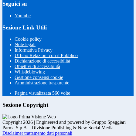
Seguici su
Youtube
Sezione Link Utili
Cookie policy
Note legali
Informativa Privacy
Ufficio Relazioni con il Pubblico
Dichiarazione di accessibilità
Obiettivi di accessibilità
Whistleblowing
Gestione consensi cookie
Amministrazione trasparente
Pagina visualizzata
560
volte
Sezione Copyright
Copyright 2026 | Engineered and powered by Gruppo Spaggiari
Parma S.p.A. | Divisione Publishing & New Social Media
Disclaimer trattamento dati personali