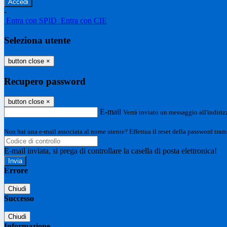
-
Entra con SPID
Entra con CIE
Seleziona utente
button close
×
Recupero password
button close
×
E-mail
Verrà inviato un messaggio all'indirizz
Non hai una e-mail associata al nome utente? Effettua il reset della password tram
E-mail inviata, si prega di controllare la casella di posta elettronica!
Errore
Chiudi
Successo
Chiudi
Informazione