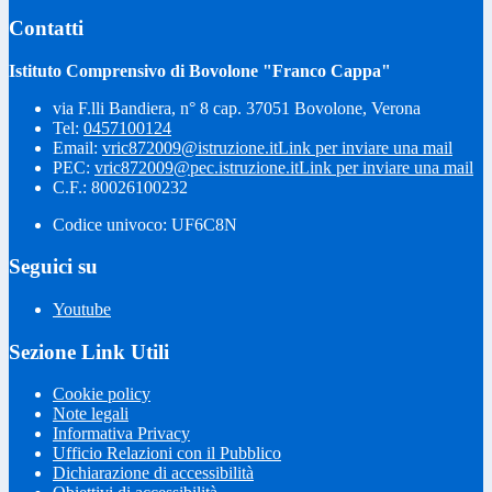
Contatti
Istituto Comprensivo di Bovolone "Franco Cappa"
via F.lli Bandiera, n° 8 cap. 37051 Bovolone, Verona
Tel:
0457100124
Email:
vric872009@istruzione.it
Link per inviare una mail
PEC:
vric872009@pec.istruzione.it
Link per inviare una mail
C.F.: 80026100232
Codice univoco: UF6C8N
Seguici su
Youtube
Sezione Link Utili
Cookie policy
Note legali
Informativa Privacy
Ufficio Relazioni con il Pubblico
Dichiarazione di accessibilità