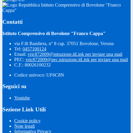
Istituto Comprensivo di Bovolone "Franco
Cappa"
Contatti
Istituto Comprensivo di Bovolone "Franco Cappa"
via F.lli Bandiera, n° 8 cap. 37051 Bovolone, Verona
Tel:
0457100124
Email:
vric872009@istruzione.it
Link per inviare una mail
PEC:
vric872009@pec.istruzione.it
Link per inviare una mail
C.F.: 80026100232
Codice univoco: UF6C8N
Seguici su
Youtube
Sezione Link Utili
Cookie policy
Note legali
Informativa Privacy