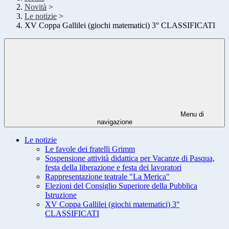
Novità
>
Le notizie
>
XV Coppa Gallilei (giochi matematici) 3° CLASSIFICATI
Menu di
navigazione
Le notizie
Le favole dei fratelli Grimm
Sospensione attività didattica per Vacanze di Pasqua,
festa della liberazione e festa dei lavoratori
Rappresentazione teatrale "La Merica"
Elezioni del Consiglio Superiore della Pubblica
Istruzione
XV Coppa Gallilei (giochi matematici) 3°
CLASSIFICATI