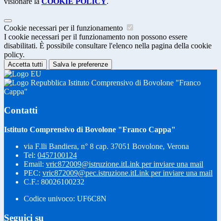
visionare la
COOKIE POLICY
.
Cookie necessari per il funzionamento
I cookie necessari per il funzionamento non possono essere
disabilitati. È possibile consultare l'elenco nella pagina della cookie
policy.
Accetta tutti
Salva le preferenze
Istituto Comprensivo di Bovolone "Franco
Cappa"
Contatti
Istituto Comprensivo di Bovolone "Franco Cappa"
via F.lli Bandiera, n° 8 cap. 37051 Bovolone, Verona
Tel:
0457100124
Email:
vric872009@istruzione.it
Link per inviare una mail
PEC:
vric872009@pec.istruzione.it
Link per inviare una mail
C.F.: 80026100232
Codice univoco: UF6C8N
Seguici su