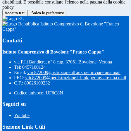
disabilitati. È possibile consultare l'elenco nella pagina della cookie
policy.
Accetta tutti
Salva le preferenze
Istituto Comprensivo di Bovolone "Franco
Cappa"
Contatti
Istituto Comprensivo di Bovolone "Franco Cappa"
via F.lli Bandiera, n° 8 cap. 37051 Bovolone, Verona
Tel:
0457100124
Email:
vric872009@istruzione.it
Link per inviare una mail
PEC:
vric872009@pec.istruzione.it
Link per inviare una mail
C.F.: 80026100232
Codice univoco: UF6C8N
Seguici su
Youtube
Sezione Link Utili