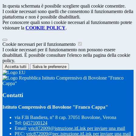
In questa schermata è possibile scegliere quali cookie consentire.
I cookie necessari sono quelli che consentono il funzionamento della
piattaforma e non è possibile disabilitarli.
Per conoscere quali sono i cookie necessari al funzionamento potete
visionare la
COOKIE POLICY
.
Cookie necessari per il funzionamento
I cookie necessari per il funzionamento non possono essere
disabilitati. È possibile consultare l'elenco nella pagina della cookie
policy.
Accetta tutti
Salva le preferenze
Istituto Comprensivo di Bovolone "Franco
Cappa"
Contatti
Istituto Comprensivo di Bovolone "Franco Cappa"
via F.lli Bandiera, n° 8 cap. 37051 Bovolone, Verona
Tel:
0457100124
Email:
vric872009@istruzione.it
Link per inviare una mail
PEC:
vric872009@pec.istruzione.it
Link per inviare una mail