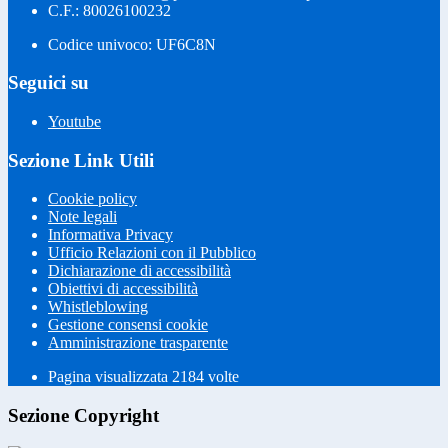
C.F.: 80026100232
Codice univoco: UF6C8N
Seguici su
Youtube
Sezione Link Utili
Cookie policy
Note legali
Informativa Privacy
Ufficio Relazioni con il Pubblico
Dichiarazione di accessibilità
Obiettivi di accessibilità
Whistleblowing
Gestione consensi cookie
Amministrazione trasparente
Pagina visualizzata
2184
volte
Sezione Copyright