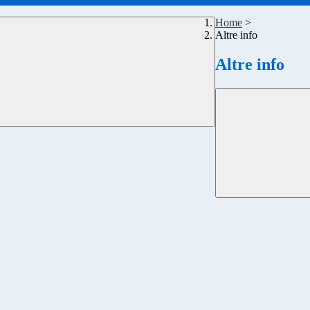
Home
>
Altre info
Altre info