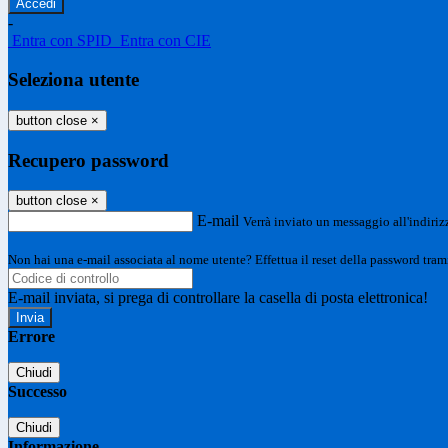
-
Entra con SPID
Entra con CIE
Seleziona utente
button close
×
Recupero password
button close
×
E-mail
Verrà inviato un messaggio all'indirizz
Non hai una e-mail associata al nome utente? Effettua il reset della password tram
E-mail inviata, si prega di controllare la casella di posta elettronica!
Errore
Chiudi
Successo
Chiudi
Informazione