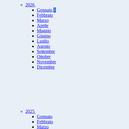
2026
Gennaio
1
Febbraio
Marzo
Aprile
Maggio
Giugno
Luglio
Agosto
Settembre
Ottobre
Novembre
Dicembre
2025
Gennaio
Febbraio
Marzo