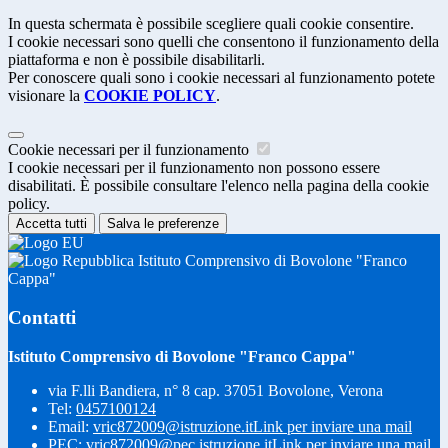
In questa schermata è possibile scegliere quali cookie consentire.
I cookie necessari sono quelli che consentono il funzionamento della
piattaforma e non è possibile disabilitarli.
Per conoscere quali sono i cookie necessari al funzionamento potete
visionare la
COOKIE POLICY
.
Cookie necessari per il funzionamento
I cookie necessari per il funzionamento non possono essere
disabilitati. È possibile consultare l'elenco nella pagina della cookie
policy.
Accetta tutti
Salva le preferenze
Istituto Comprensivo di Bovolone "Franco
Cappa"
Contatti
Istituto Comprensivo di Bovolone "Franco Cappa"
via F.lli Bandiera, n° 8 cap. 37051 Bovolone, Verona
Tel:
0457100124
Email:
vric872009@istruzione.it
Link per inviare una mail
PEC:
vric872009@pec.istruzione.it
Link per inviare una mail