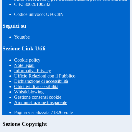
C.F.: 80026100232
Codice univoco: UF6C8N
Seguici su
Youtube
Sezione Link Utili
Cookie policy
Note legali
Informativa Privacy
Ufficio Relazioni con il Pubblico
Dichiarazione di accessibilità
Obiettivi di accessibilità
Whistleblowing
Gestione consensi cookie
Amministrazione trasparente
Pagina visualizzata
71826
volte
Sezione Copyright