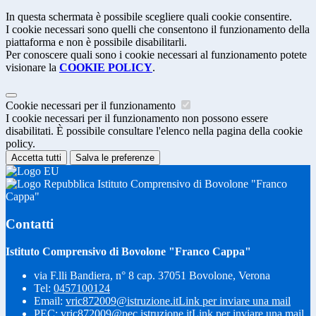
In questa schermata è possibile scegliere quali cookie consentire.
I cookie necessari sono quelli che consentono il funzionamento della
piattaforma e non è possibile disabilitarli.
Per conoscere quali sono i cookie necessari al funzionamento potete
visionare la
COOKIE POLICY
.
Cookie necessari per il funzionamento
I cookie necessari per il funzionamento non possono essere
disabilitati. È possibile consultare l'elenco nella pagina della cookie
policy.
Accetta tutti
Salva le preferenze
Istituto Comprensivo di Bovolone "Franco
Cappa"
Contatti
Istituto Comprensivo di Bovolone "Franco Cappa"
via F.lli Bandiera, n° 8 cap. 37051 Bovolone, Verona
Tel:
0457100124
Email:
vric872009@istruzione.it
Link per inviare una mail
PEC:
vric872009@pec.istruzione.it
Link per inviare una mail