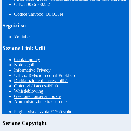
C.F.: 80026100232
Codice univoco: UF6C8N
Seguici su
Youtube
Sezione Link Utili
Cookie policy
Note legali
Informativa Privacy
Ufficio Relazioni con il Pubblico
Dichiarazione di accessibilità
Obiettivi di accessibilità
Whistleblowing
Gestione consensi cookie
Amministrazione trasparente
Pagina visualizzata
71765
volte
Sezione Copyright