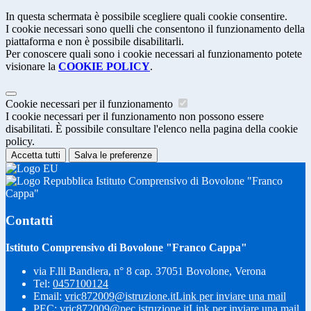
In questa schermata è possibile scegliere quali cookie consentire.
I cookie necessari sono quelli che consentono il funzionamento della
piattaforma e non è possibile disabilitarli.
Per conoscere quali sono i cookie necessari al funzionamento potete
visionare la
COOKIE POLICY
.
Cookie necessari per il funzionamento
I cookie necessari per il funzionamento non possono essere
disabilitati. È possibile consultare l'elenco nella pagina della cookie
policy.
Accetta tutti
Salva le preferenze
Istituto Comprensivo di Bovolone "Franco
Cappa"
Contatti
Istituto Comprensivo di Bovolone "Franco Cappa"
via F.lli Bandiera, n° 8 cap. 37051 Bovolone, Verona
Tel:
0457100124
Email:
vric872009@istruzione.it
Link per inviare una mail
PEC:
vric872009@pec.istruzione.it
Link per inviare una mail