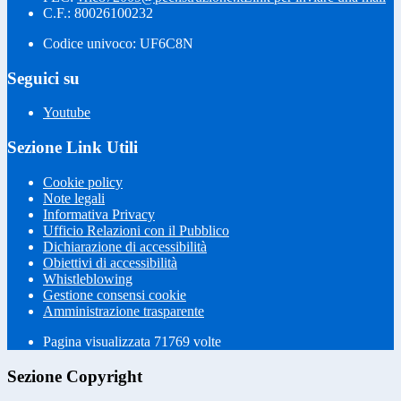
C.F.: 80026100232
Codice univoco: UF6C8N
Seguici su
Youtube
Sezione Link Utili
Cookie policy
Note legali
Informativa Privacy
Ufficio Relazioni con il Pubblico
Dichiarazione di accessibilità
Obiettivi di accessibilità
Whistleblowing
Gestione consensi cookie
Amministrazione trasparente
Pagina visualizzata
71769
volte
Sezione Copyright